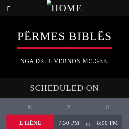
PËRMES BIBLËS
NGA DR. J. VERNON MC.GEE.
SCHEDULED ON
E HËNË
7:30 PM
8:00 PM