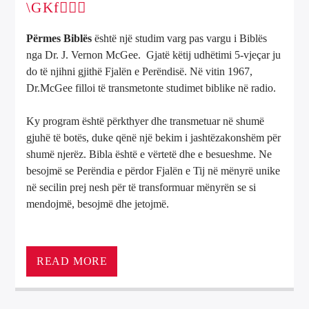
Përmes Biblës
është një studim varg pas vargu i Biblës
nga Dr. J. Vernon McGee. Gjatë këtij udhëtimi 5-vjeçar ju
do të njihni gjithë Fjalën e Perëndisë. Në vitin 1967,
Dr.McGee filloi të transmetonte studimet biblike në radio.
Ky program është përkthyer dhe transmetuar në shumë
gjuhë të botës, duke qënë një bekim i jashtëzakonshëm për
shumë njerëz. Bibla është e vërtetë dhe e besueshme. Ne
besojmë se Perëndia e përdor Fjalën e Tij në mënyrë unike
në secilin prej nesh për të transformuar mënyrën se si
mendojmë, besojmë dhe jetojmë.
READ MORE