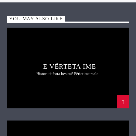
YOU MAY ALSO LIKE
E VËRTETA IME
Histori të forta besimi! Përjetime reale!