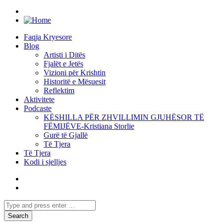
Faqja Kryesore
Blog
Artisti i Ditës
Fjalët e Jetës
Vizioni për Krishtin
Historitë e Mësuesit
Reflektim
Aktivitete
Podcaste
KËSHILLA PËR ZHVILLIMIN GJUHËSOR TË
FËMIJËVE-Kristiana Storlie
Gurë të Gjallë
Të Tjera
Të Tjera
Kodi i sjelljes