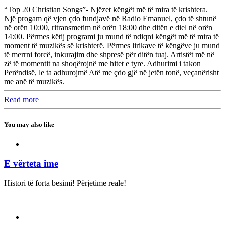
“Top 20 Christian Songs”- Njëzet këngët më të mira të krishtera.
Një progam që vjen çdo fundjavë në Radio Emanuel, çdo të shtunë
në orën 10:00, ritransmetim në orën 18:00 dhe ditën e diel në orën
14:00. Përmes këtij programi ju mund të ndiqni këngët më të mira të
moment të muzikës së krishterë. Përmes lirikave të këngëve ju mund
të merrni forcë, inkurajim dhe shpresë për ditën tuaj. Artistët më në
zë të momentit na shoqërojnë me hitet e tyre. Adhurimi i takon
Perëndisë, le ta adhurojmë Atë me çdo gjë në jetën tonë, veçanërisht
me anë të muzikës.
Read more
You may also like
E vërteta ime
Histori të forta besimi! Përjetime reale!