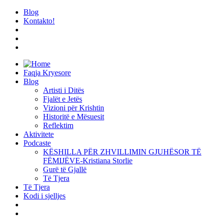
Blog
Kontakto!
Faqja Kryesore
Blog
Artisti i Ditës
Fjalët e Jetës
Vizioni për Krishtin
Historitë e Mësuesit
Reflektim
Aktivitete
Podcaste
KËSHILLA PËR ZHVILLIMIN GJUHËSOR TË
FËMIJËVE-Kristiana Storlie
Gurë të Gjallë
Të Tjera
Të Tjera
Kodi i sjelljes