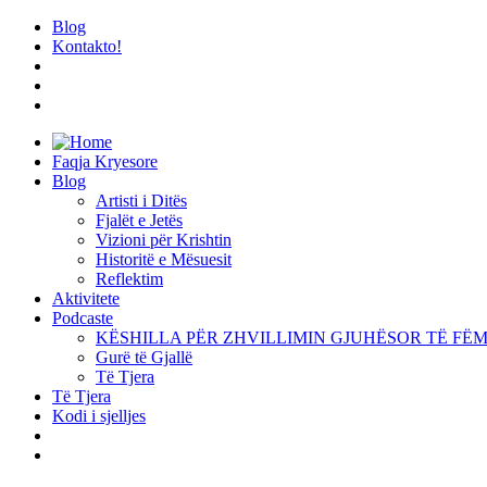
Blog
Kontakto!
Faqja Kryesore
Blog
Artisti i Ditës
Fjalët e Jetës
Vizioni për Krishtin
Historitë e Mësuesit
Reflektim
Aktivitete
Podcaste
KËSHILLA PËR ZHVILLIMIN GJUHËSOR TË FËMIJËV
Gurë të Gjallë
Të Tjera
Të Tjera
Kodi i sjelljes