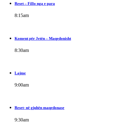
Reset – Fillo nga e para
8:15
am
Koment për Jetën – Maqedonisht
8:30
am
Lajme
9:00
am
Reset- në gjuhën maqedonase
9:30
am