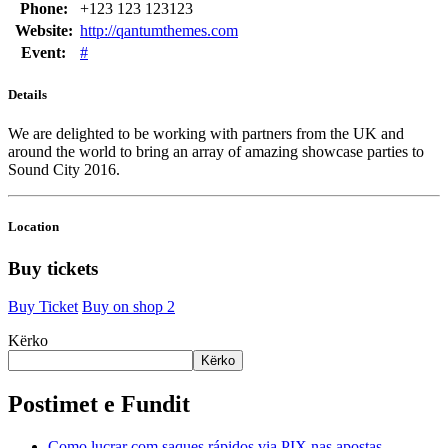
Phone:
+123 123 123123
Website:
http://qantumthemes.com
Event:
#
Details
We are delighted to be working with partners from the UK and
around the world to bring an array of amazing showcase parties to
Sound City 2016.
Location
Buy tickets
Buy Ticket
Buy on shop 2
Kërko
Kërko
Postimet e Fundit
Como lucrar com saques rápidos via PIX nas apostas