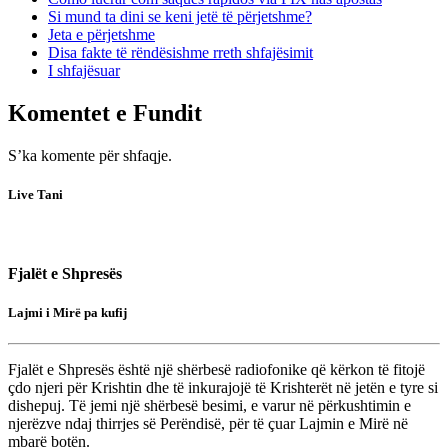
Si mund ta dini se keni jetë të përjetshme?
Jeta e përjetshme
Disa fakte të rëndësishme rreth shfajësimit
I shfajësuar
Komentet e Fundit
S’ka komente për shfaqje.
Live Tani
Fjalët e Shpresës
Lajmi i Mirë pa kufij
Fjalët e Shpresës është një shërbesë radiofonike që kërkon të fitojë
çdo njeri për Krishtin dhe të inkurajojë të Krishterët në jetën e tyre si
dishepuj. Të jemi një shërbesë besimi, e varur në përkushtimin e
njerëzve ndaj thirrjes së Perëndisë, për të çuar Lajmin e Mirë në
mbarë botën.