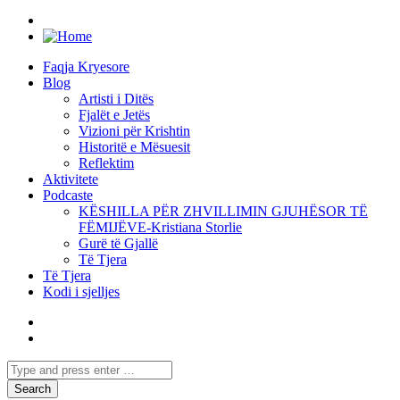
Faqja Kryesore
Blog
Artisti i Ditës
Fjalët e Jetës
Vizioni për Krishtin
Historitë e Mësuesit
Reflektim
Aktivitete
Podcaste
KËSHILLA PËR ZHVILLIMIN GJUHËSOR TË
FËMIJËVE-Kristiana Storlie
Gurë të Gjallë
Të Tjera
Të Tjera
Kodi i sjelljes