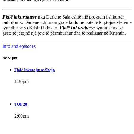
Fjalë inkurajuese
nga Darlene Sala është një program i shkurtër
radiofonik. Darlene ndihmon gratë kudo në botë të kuptojnë vlerën e
tyre dhe se sa Krishti i do ato.
Fjalë Inkurajuese
synon të nxisë
gratë të jetojnë një jetë të përmbushur dhe të realizuar në Krishtin.
Info and episodes
Në Vijim
Fjalë Inkurajuese-Shqip
1:30
pm
TOP 20
2:00
pm