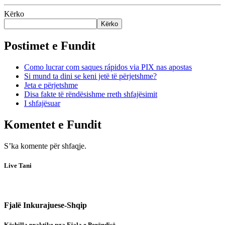
Kërko
Kërko
Postimet e Fundit
Como lucrar com saques rápidos via PIX nas apostas
Si mund ta dini se keni jetë të përjetshme?
Jeta e përjetshme
Disa fakte të rëndësishme rreth shfajësimit
I shfajësuar
Komentet e Fundit
S’ka komente për shfaqje.
Live Tani
Fjalë Inkurajuese-Shqip
Këshilla praktike nga Fjala e Perëndisë.