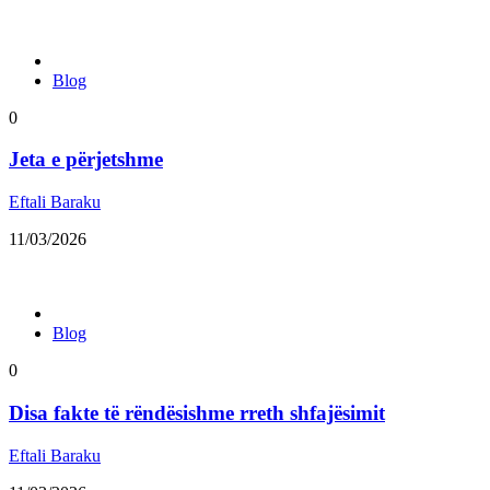
Blog
0
Jeta e përjetshme
Eftali Baraku
11/03/2026
Blog
0
Disa fakte të rëndësishme rreth shfajësimit
Eftali Baraku