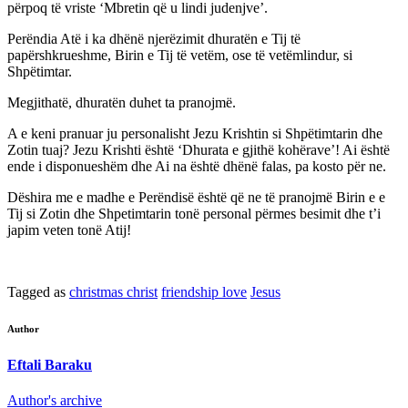
përpoq të vriste ‘Mbretin që u lindi judenjve’.
Perëndia Atë i ka dhënë njerëzimit dhuratën e Tij të
papërshkrueshme, Birin e Tij të vetëm, ose të vetëmlindur, si
Shpëtimtar.
Megjithatë, dhuratën duhet ta pranojmë.
A e keni pranuar ju personalisht Jezu Krishtin si Shpëtimtarin dhe
Zotin tuaj? Jezu Krishti është ‘Dhurata e gjithë kohërave’! Ai është
ende i disponueshëm dhe Ai na është dhënë falas, pa kosto për ne.
Dëshira me e madhe e Perëndisë është që ne të pranojmë Birin e e
Tij si Zotin dhe Shpetimtarin tonë personal përmes besimit dhe t’i
japim veten tonë Atij!
Tagged as
christmas christ
friendship love
Jesus
Author
Eftali Baraku
Author's archive