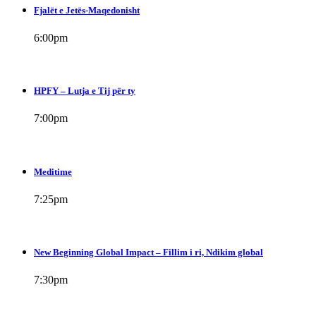
Fjalët e Jetës-Maqedonisht
6:00
pm
HPFY – Lutja e Tij për ty
7:00
pm
Meditime
7:25
pm
New Beginning Global Impact – Fillim i ri, Ndikim global
7:30
pm