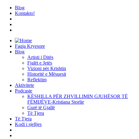
Blog
Kontakto!
Faqja Kryesore
Blog
Artisti i Ditës
Fjalët e Jetës
Vizioni për Krishtin
Historitë e Mësuesit
Reflektim
Aktivitete
Podcaste
KËSHILLA PËR ZHVILLIMIN GJUHËSOR TË
FËMIJËVE-Kristiana Storlie
Gurë të Gjallë
Të Tjera
Të Tjera
Kodi i sjelljes