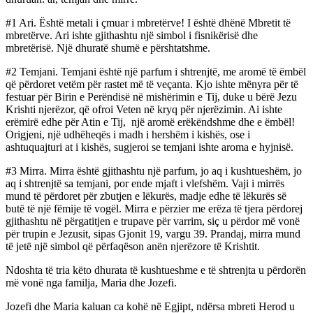
#1 Ari. Është metali i çmuar i mbretërve! I është dhënë Mbretit të
mbretërve. Ari ishte gjithashtu një simbol i fisnikërisë dhe
mbretërisë. Një dhuratë shumë e përshtatshme.
#2 Temjani. Temjani është një parfum i shtrenjtë, me aromë të ëmbël
që përdoret vetëm për rastet më të veçanta. Kjo ishte mënyra për të
festuar për Birin e Perëndisë në mishërimin e Tij, duke u bërë Jezu
Krishti njerëzor, që ofroi Veten në kryq për njerëzimin. Ai ishte
erëmirë edhe për Atin e Tij, një aromë erëkëndshme dhe e ëmbël!
Origjeni, një udhëheqës i madh i hershëm i kishës, ose i
ashtuquajturi at i kishës, sugjeroi se temjani ishte aroma e hyjnisë.
#3 Mirra. Mirra është gjithashtu një parfum, jo ​​aq i kushtueshëm, jo ​​
aq i shtrenjtë sa temjani, por ende mjaft i vlefshëm. Vaji i mirrës
mund të përdoret për zbutjen e lëkurës, madje edhe të lëkurës së
butë të një fëmije të vogël. Mirra e përzier me erëza të tjera përdorej
gjithashtu në përgatitjen e trupave për varrim, siç u përdor më vonë
për trupin e Jezusit, sipas Gjonit 19, vargu 39. Prandaj, mirra mund
të jetë një simbol që përfaqëson anën njerëzore të Krishtit.
Ndoshta të tria këto dhurata të kushtueshme e të shtrenjta u përdorën
më vonë nga familja, Maria dhe Jozefi.
Jozefi dhe Maria kaluan ca kohë në Egjipt, ndërsa mbreti Herod u