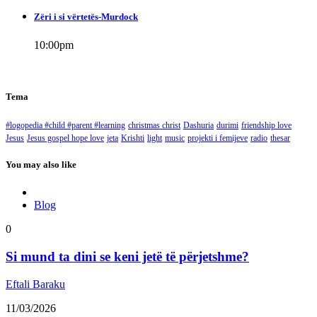
Zëri i si vërtetës-Murdock
10:00
pm
Tema
#logopedia #child #parent #learning
christmas christ
Dashuria
durimi
friendship love
Jesus
Jesus gospel hope love
jeta
Krishti
light
music
projekti i femijeve
radio
thesar
You may also like
Blog
0
Si mund ta dini se keni jetë të përjetshme?
Eftali Baraku
11/03/2026