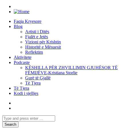
Faqja Kryesore
Blog
Artisti i Ditës
Fjalët e Jetës
Vizioni për Krishtin
Historitë e Mësuesit
Reflektim
Aktivitete
Podcaste
KËSHILLA PËR ZHVILLIMIN GJUHËSOR TË
FËMIJËVE-Kristiana Storlie
Gurë të Gjallë
Të Tjera
Të Tjera
Kodi i sjelljes