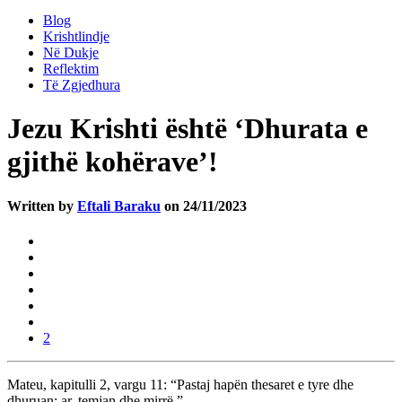
Blog
Krishtlindje
Në Dukje
Reflektim
Të Zgjedhura
Jezu Krishti është ‘Dhurata e
gjithë kohërave’!
Written by
Eftali Baraku
on 24/11/2023
2
Mateu, kapitulli 2, vargu 11: “Pastaj hapën thesaret e tyre dhe
dhuruan: ar, temjan dhe mirrë.”