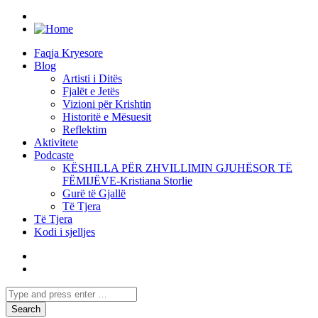
Faqja Kryesore
Blog
Artisti i Ditës
Fjalët e Jetës
Vizioni për Krishtin
Historitë e Mësuesit
Reflektim
Aktivitete
Podcaste
KËSHILLA PËR ZHVILLIMIN GJUHËSOR TË
FËMIJËVE-Kristiana Storlie
Gurë të Gjallë
Të Tjera
Të Tjera
Kodi i sjelljes