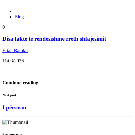
Blog
0
Disa fakte të rëndësishme rreth shfajësimit
Eftali Baraku
11/03/2026
Continue reading
Next post
I përsosur
Previous post