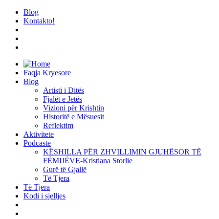
Blog
Kontakto!
Faqja Kryesore
Blog
Artisti i Ditës
Fjalët e Jetës
Vizioni për Krishtin
Historitë e Mësuesit
Reflektim
Aktivitete
Podcaste
KËSHILLA PËR ZHVILLIMIN GJUHËSOR TË
FËMIJËVE-Kristiana Storlie
Gurë të Gjallë
Të Tjera
Të Tjera
Kodi i sjelljes