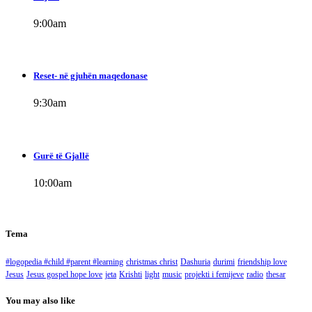
9:00
am
Reset- në gjuhën maqedonase
9:30
am
Gurë të Gjallë
10:00
am
Tema
#logopedia #child #parent #learning
christmas christ
Dashuria
durimi
friendship love
Jesus
Jesus gospel hope love
jeta
Krishti
light
music
projekti i femijeve
radio
thesar
You may also like