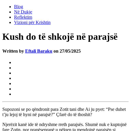
Blog
Në Dukje
Reflektim
Vizioni për Krishtin
Kush do të shkojë në parajsë
Written by
Eftali Baraku
on 27/05/2025
Supozoni se po qëndronit para Zotit tani dhe Ai ju pyet: “Pse duhet
t’ju lejoj të hyni në parajsë?” Çfarë do të thoshit?
Njerëzit kanë ide të ndryshme rreth parajsës. Shumë nuk e kuptojnë
fare Zotin, por prapëseprapë u pëlqen ta mendojnë parajsën si