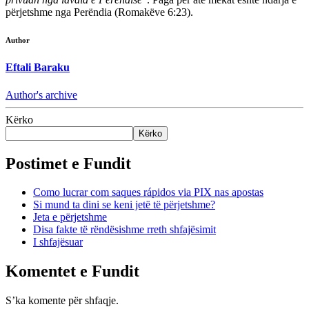
përjetshme nga Perëndia (Romakëve 6:23).
Author
Eftali Baraku
Author's archive
Kërko
Kërko
Postimet e Fundit
Como lucrar com saques rápidos via PIX nas apostas
Si mund ta dini se keni jetë të përjetshme?
Jeta e përjetshme
Disa fakte të rëndësishme rreth shfajësimit
I shfajësuar
Komentet e Fundit
S’ka komente për shfaqje.