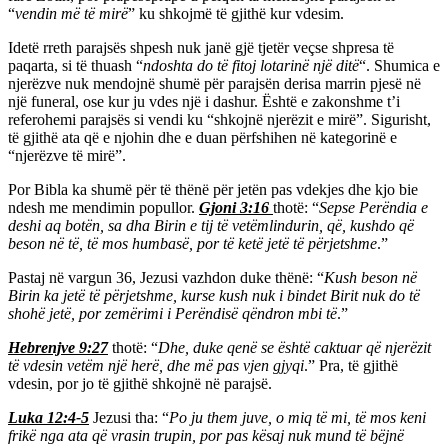
“
vendin më të mirë
” ku shkojmë të gjithë kur vdesim.
Idetë rreth parajsës shpesh nuk janë gjë tjetër veçse shpresa të
paqarta, si të thuash “
ndoshta do të fitoj lotarinë një ditë
“. Shumica e
njerëzve nuk mendojnë shumë për parajsën derisa marrin pjesë në
një funeral, ose kur ju vdes një i dashur. Është e zakonshme t’i
referohemi parajsës si vendi ku “shkojnë njerëzit e mirë”. Sigurisht,
të gjithë ata që e njohin dhe e duan përfshihen në kategorinë e
“njerëzve të mirë”.
Por Bibla ka shumë për të thënë për jetën pas vdekjes dhe kjo bie
ndesh me mendimin popullor.
Gjoni 3:16
thotë: “
Sepse Perëndia e
deshi aq botën, sa dha Birin e tij të vetëmlindurin, që, kushdo që
beson në të, të mos humbasë, por të ketë jetë të përjetshme
.”
Pastaj në vargun 36, Jezusi vazhdon duke thënë: “
Kush beson në
Birin ka jetë të përjetshme, kurse kush nuk i bindet Birit nuk do të
shohë jetë, por zemërimi i Perëndisë qëndron mbi të
.”
Hebrenjve 9:27
thotë: “
Dhe, duke qenë se është caktuar që njerëzit
të vdesin vetëm një herë, dhe më pas vjen gjyqi
.” Pra, të gjithë
vdesin, por jo të gjithë shkojnë në parajsë.
Luka 12:4-5
Jezusi tha: “
Po ju them juve, o miq të mi, të mos keni
frikë nga ata që vrasin trupin, por pas kësaj nuk mund të bëjnë