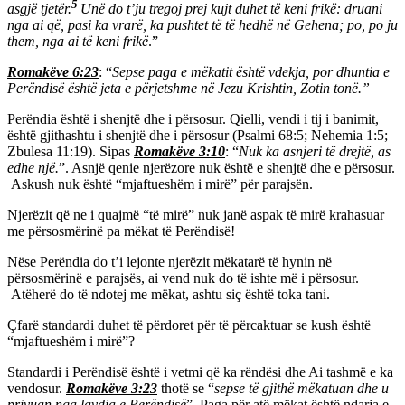
5
asgjë tjetër.
Unë do t’ju tregoj prej kujt duhet të keni frikë: druani
nga ai që, pasi ka vrarë, ka pushtet të të hedhë në Gehena; po, po ju
them, nga ai të keni frikë
.”
Romakëve 6:23
: “
Sepse paga e mëkatit është vdekja, por dhuntia e
Perëndisë është jeta e përjetshme në Jezu Krishtin, Zotin tonë.”
Perëndia është i shenjtë dhe i përsosur. Qielli, vendi i tij i banimit,
është gjithashtu i shenjtë dhe i përsosur (Psalmi 68:5; Nehemia 1:5;
Zbulesa 11:19). Sipas
Romakëve 3:10
: “
Nuk ka asnjeri të drejtë, as
edhe një.
”. Asnjë qenie njerëzore nuk është e shenjtë dhe e përsosur.
Askush nuk është “mjaftueshëm i mirë” për parajsën.
Njerëzit që ne i quajmë “të mirë” nuk janë aspak të mirë krahasuar
me përsosmërinë pa mëkat të Perëndisë!
Nëse Perëndia do t’i lejonte njerëzit mëkatarë të hynin në
përsosmërinë e parajsës, ai vend nuk do të ishte më i përsosur.
Atëherë do të ndotej me mëkat, ashtu siç është toka tani.
Çfarë standardi duhet të përdoret për të përcaktuar se kush është
“mjaftueshëm i mirë”?
Standardi i Perëndisë është i vetmi që ka rëndësi dhe Ai tashmë e ka
vendosur.
Romakëve 3:23
thotë se “
sepse të gjithë mëkatuan dhe u
privuan nga lavdia e Perëndisë
”. Paga për atë mëkat është ndarja e