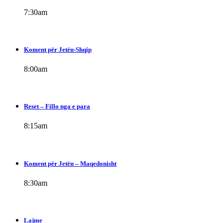
7:30
am
Koment për Jetën-Shqip
8:00
am
Reset – Fillo nga e para
8:15
am
Koment për Jetën – Maqedonisht
8:30
am
Lajme