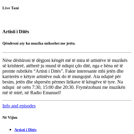
Live Tani
Artisti i Ditës
Qëndroni aty ku muzika miksohet me jetën.
Nëse dëshironi të dëgjoni këngët më të mira të artistëve të muzikës
së krishterë, atëherë ju mund të ndiqni çdo ditë, nga e hëna në të
premte rubrikën “Artisti i Ditës”. Fakte interesante mbi jetën dhe
karrierën e këtyre artistëve nuk do të mungojnë. Ata ndajnë për
besim, jetën dhe shpresën përmes lirikave të këngëve të tyre. Na
ndiqni në orën 7:30, 15:00 dhe 20:30. Frymëzohuni me muzikën
më të mirë, në Radio Emanuel!
Info and episodes
Në Vijim
Artisti i Ditës