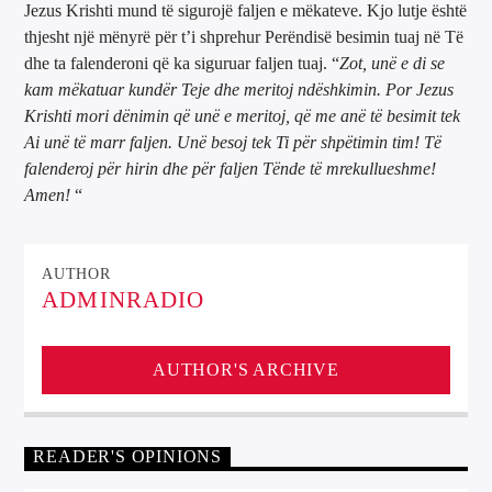
Jezus Krishti mund të sigurojë faljen e mëkateve. Kjo lutje është
thjesht një mënyrë për t’i shprehur Perëndisë besimin tuaj në Të
dhe ta falenderoni që ka siguruar faljen tuaj. “
Zot, unë e di se
kam mëkatuar kundër Teje dhe meritoj ndëshkimin. Por Jezus
Krishti mori dënimin që unë e meritoj, që me anë të besimit tek
Ai unë të marr faljen. Unë besoj tek Ti për shpëtimin tim! Të
falenderoj për hirin dhe për faljen Tënde të mrekullueshme!
Amen!
“
AUTHOR
ADMINRADIO
AUTHOR'S ARCHIVE
READER'S OPINIONS