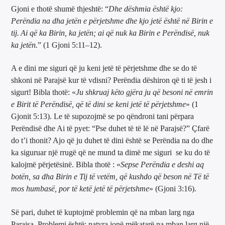
Gjoni e thotë shumë thjeshtë: “
Dhe dëshmia është kjo:
Perëndia na dha jetën e përjetshme dhe kjo jetë është në Birin e
tij.
Ai që ka Birin, ka jetën; ai që nuk ka Birin e Perëndisë, nuk
ka jetën.
” (1 Gjoni 5:11–12).
A e dini me siguri që ju keni jetë të përjetshme dhe se do të
shkoni në Parajsë kur të vdisni? Perëndia dëshiron që ti të jesh i
sigurt! Bibla thotë: «
Ju shkruaj këto gjëra ju që besoni në emrin
e Birit të Perëndisë, që të dini se keni jetë të përjetshme
» (1
Gjonit 5:13). Le të supozojmë se po qëndroni tani përpara
Perëndisë dhe Ai të pyet: “Pse duhet të të lë në Parajsë?” Çfarë
do t’i thonit? Ajo që ju duhet të dini është se Perëndia na do dhe
ka siguruar një rrugë që ne mund ta dimë me siguri se ku do të
kalojmë përjetësinë. Bibla thotë : «
Sepse Perëndia e deshi aq
botën, sa dha Birin e Tij të vetëm, që kushdo që beson në Të të
mos humbasë, por të ketë jetë të përjetshme
» (Gjoni 3:16).
Së pari, duhet të kuptojmë problemin që na mban larg nga
Parajsa. Problemi është: natyra jonë mëkatarë na mban larg një