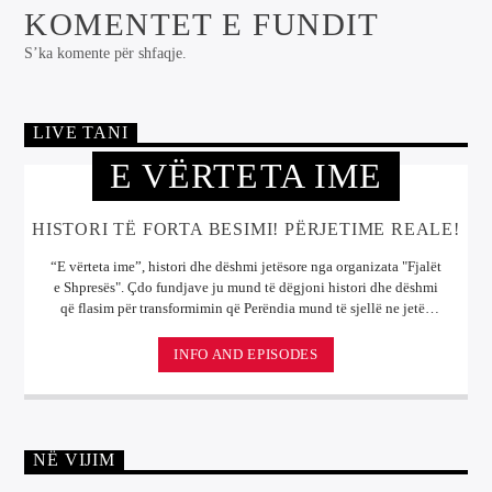
KOMENTET E FUNDIT
S’ka komente për shfaqje.
LIVE TANI
E VËRTETA IME
HISTORI TË FORTA BESIMI! PËRJETIME REALE!
“E vërteta ime”, histori dhe dëshmi jetësore nga organizata "Fjalët
e Shpresës". Çdo fundjave ju mund të dëgjoni histori dhe dëshmi
që flasim për transformimin që Perëndia mund të sjellë ne jetën
tonë. Këto histori jetësore na ndihmojnë të kuptojmë se sa i
rëndësishëm është Perëndia në jetën tonë.
INFO AND EPISODES
NË VIJIM