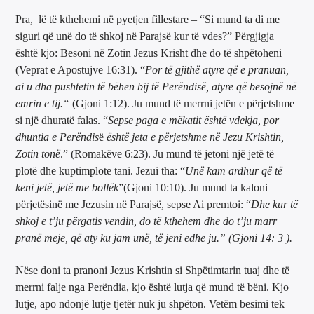
Pra, lë të kthehemi në pyetjen fillestare – “Si mund ta di me
siguri që unë do të shkoj në Parajsë kur të vdes?” Përgjigja
është kjo: Besoni në Zotin Jezus Krisht dhe do të shpëtoheni
(Veprat e Apostujve 16:31). “
Por të gjithë atyre që e pranuan,
ai u dha pushtetin të bëhen bij të Perëndisë, atyre që besojnë në
emrin e tij.
“
(Gjoni 1:12). Ju mund të merrni jetën e përjetshme
si një dhuratë falas. “
Sepse paga e mëkatit është vdekja, por
dhuntia e Perëndis
ë
është jeta e përjetshme në Jezu Krishtin,
Zotin tonë
.” (Romakëve 6:23). Ju mund të jetoni një jetë të
plotë dhe kuptimplote tani. Jezui tha: “
Unë kam ardhur që të
keni jetë, jetë me bollëk
”(Gjoni 10:10). Ju mund ta kaloni
përjetësinë me Jezusin në Parajsë, sepse Ai premtoi: “
Dhe kur të
shkoj e t’ju përgatis vendin, do të kthehem dhe do t’ju marr
pranë meje, që aty ku jam unë, të jeni edhe ju.
” (Gjoni 14: 3 ).
Nëse doni ta pranoni Jezus Krishtin si Shpëtimtarin tuaj dhe të
merrni falje nga Perëndia, kjo është lutja që mund të bëni. Kjo
lutje, apo ndonjë lutje tjetër nuk ju shpëton. Vetëm besimi tek