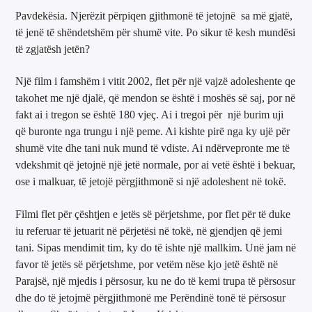
Pavdekësia. Njerëzit përpiqen gjithmonë të jetojnë sa më gjatë,
të jenë të shëndetshëm për shumë vite. Po sikur të kesh mundësi
të zgjatësh jetën?
Një film i famshëm i vitit 2002, flet për një vajzë adoleshente qe
takohet me një djalë, që mendon se është i moshës së saj, por në
fakt ai i tregon se është 180 vjeç. Ai i tregoi për një burim uji
që buronte nga trungu i një peme. Ai kishte pirë nga ky ujë për
shumë vite dhe tani nuk mund të vdiste. Ai ndërvepronte me të
vdekshmit që jetojnë një jetë normale, por ai vetë është i bekuar,
ose i malkuar, të jetojë përgjithmonë si një adoleshent në tokë.
Filmi flet për çështjen e jetës së përjetshme, por flet për të duke
iu referuar të jetuarit në përjetësi në tokë, në gjendjen që jemi
tani. Sipas mendimit tim, ky do të ishte një mallkim. Unë jam në
favor të jetës së përjetshme, por vetëm nëse kjo jetë është në
Parajsë, një mjedis i përsosur, ku ne do të kemi trupa të përsosur
dhe do të jetojmë përgjithmonë me Perëndinë tonë të përsosur