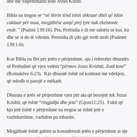
dhe me Shpëtimtarin tonë Jezus Krisht.
Bibla na tregon se “
në librin tënd ishin shkruar ditët që ishin
caktuar për mua, megjithëse asnjë prej tyre nuk ekzistonte
ende.”
(Psalmi 139:16). Pra, Perëndia e di me saktësi se kur, ku
dhe se si do të vdesim. Perendia di çdo gjë rreth nesh (Psalmet
139:1-6).
Kur Bibla na flet për jetën e përjetshme, ajo i referohet dhuratës
së Perëndisë që vjen vetëm “
përmes Jezus Krishtit, Zotit tonë
”
(Romakëve 6:23). Kjo dhuratë është në kontrast me vdekjen,
që ndodh si pasojë e mëkatit.
Dhurata e jetës së përjetshme vjen për ata që besojnë tek Jezus
Krishti, që është “
ringjallja dhe jeta
” (Gjoni11:25). Fakti që
kjo jetë është e përjetshme na tregon se është jetë e
vazhdueshme, vazhdon pa mbarim.
Megjithatë është gabim ta konsiderosh jetën e përjetshme si nje