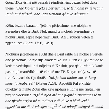
Gjoni 17:3
është një pasazh i rëndësishëm. Jezusi lutet duke
thënë, “
Dhe kjo është jeta e përjetshme, të të njohin ty, të vetmin
Perëndi të vërtetë, dhe Jezu Krishtin që ti ke dërguar.”
Këtu, Jezui e barazon “jetën e përjetshme” me njohjen e
Perëndisë dhe të Birit. Nuk mund të njohësh Perëndinë pa
njohur Birin, sepse nëpërmjet Birit, Ati u zbulon Veten të
zgjedhurve (Gjoni 17: 6, 14: 9).
Njohuria jetëdhënëse e Atit dhe e Birit është një njohje e vërtetë
dhe personale, jo një dije akademike. Në Ditën e Gjykimit do të
ketë të vetëshpallur si ndjekës të Krishtit, por që kurrë nuk kanë
pasur një marrëdhënie të vërtetë me Të. Këtyre rrëfyesve të
rremë, Jezusi do t’ju thotë, “
Nuk ju kam njohur kurrë. Larg
meje, ju keqbërës
!” (Mateu 7:23). Apostilli Pal e kishte
objektiv të njihte Zotin dhe këtë njohuri e lidhte me ringjalljen
prej së vdekurish. “
Që të njoh atë dhe fuqinë e ringjalljes së tij
dhe pjesëmarrjen në mundimet e tij, duke u bërë vetë i
11
ngjashëm me të në vdekjen e tij,
që në ndonjë mënyrë të mund