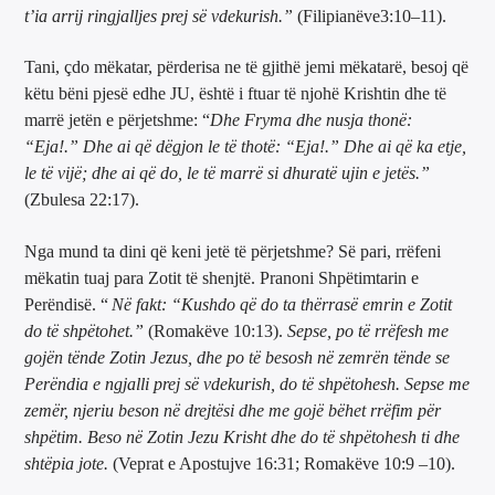
t’ia arrij ringjalljes prej së vdekurish.”
(Filipianëve3:10–11).
Tani, çdo mëkatar, përderisa ne të gjithë jemi mëkatarë, besoj që
këtu bëni pjesë edhe JU, është i ftuar të njohë Krishtin dhe të
marrë jetën e përjetshme: “
Dhe Fryma dhe nusja thonë:
“Eja!.” Dhe ai që dëgjon le të thotë: “Eja!.” Dhe ai që ka etje,
le të vijë; dhe ai që do, le të marrë si dhuratë ujin e jetës.”
(Zbulesa 22:17).
Nga mund ta dini që keni jetë të përjetshme? Së pari, rrëfeni
mëkatin tuaj para Zotit të shenjtë. Pranoni Shpëtimtarin e
Perëndisë. “
Në fakt: “Kushdo që do ta thërrasë emrin e Zotit
do të shpëtohet.”
(Romakëve 10:13).
Sepse, po të rrëfesh me
gojën tënde Zotin Jezus, dhe po të besosh në zemrën tënde se
Perëndia e ngjalli prej së vdekurish, do të shpëtohesh. Sepse me
zemër, njeriu beson në drejtësi dhe me gojë bëhet rrëfim për
shpëtim.
Beso në Zotin Jezu Krisht dhe do të shpëtohesh ti dhe
shtëpia jote.
(Veprat e Apostujve 16:31; Romakëve 10:9 –10).