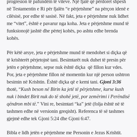
progresion të pafundëm të viteve. Një fjalë që përdoret shpesh
në Testamentin e Ri për fjalën “e përjetshme” na përçon idenë e
cilësisë, por edhe të sasisë. Në fakt, jeta e përjetshme nuk lidhet
me “vitet”, është e pavarur nga koha. Jeta e përjetshme mund të
funksionojë jashtë dhe përtej kohës, po ashtu edhe brenda
kohës.
Për këtë arsye, jeta e përjetshme mund të mendohet si diçka që
të krishterët përjetojnë tani. Besimtarët nuk duhet të presin për
jetën e përjetshme, sepse nuk është diçka që fillon kur vdes.
Por, jeta e përjetshme fillon në momentin kur një person ushtron
besimin në Krishtin. Është diçka që e kemi tani.
Gjoni 3:36
thotë, “
Kush beson në Birin ka jetë të përjetshme, kurse kush
nuk i bindet Birit nuk do të shohë jetë, por zemërimi i Perëndisë
qëndron mbi të
.” Vini re, besimtari “ka” jetë (folja është në të
tashmen edhe në versionin greqisht). Referenca të së tashmes
gjejmë edhe tek Gjoni 5:24 dhe Gjoni 6:47.
Bibla e lidh jetën e përjetshme me Personin e Jezus Krishtit.