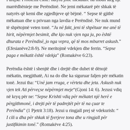
marrëdhënieje me Perëndinë. Ne jemi mëkatarë për shkak të
natyrës që kemi dhe zgjedhjeve që bëjmë. “ Sepse të gjithë
mëkatuan dhe u privuan nga lavdia e Perëndisë. Ne nuk mund
të shpëtojmë veten tonë. “
Ju në fakt, jeni të shpëtuar me anë të
hirit, nëpërmjet besimit, dhe kjo nuk vjen nga ju, po është
dhurata e Perëndisë,
jo nga vepra, që të mos mburret askush
.”
(Efesianëve2:8-9). Ne meritojmë vdekjen dhe ferrin. “
Sepse
paga e mëkatit është vdekja
” (Romakëve 6:23).
Perëndia është i shenjtë dhe i drejtë dhe duhet të dënojë
mëkatin, megjithatë, Ai na do dhe ka siguruar faljen për mëkatin
tonë. Jezui tha: “
Unë jam rruga, e vërteta dhe jeta. Askush nuk
vjen tek Ati përveçse nëpërmjet meje
“(Gjoni 14: 6). Jezusi vdiq
në kryq për ne: “
Sepse Krishti vdiq për mëkatet një herë e
përgjithmonë, i drejti për të padrejtët për të na çuar te
Perëndia
” (1 Pjetrit 3:18). Jezui u ringjall prej së vdekurish: “
I cili u dha për shkak të fyerjeve tona dhe u ringjall për
justifikimin tonë
.” (Romakëve 4:25).